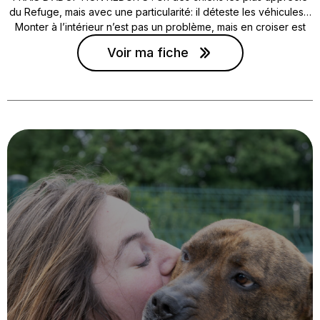
du Refuge, mais avec une particularité: il déteste les véhicules…
Monter à l’intérieur n’est pas un problème, mais en croiser est
une autre histoire ! Je vais avoir besoin de cours d’éducation
Voir ma fiche
pour me canaliser !