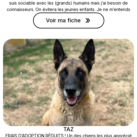
suis sociable avec les (grands) humains mais j’ai besoin de
connaisseurs. On évitera les jeunes enfants. Je ne m’entends
pas vraiment avec mes congénères. Je suis propre et je peux
Voir ma fiche
rester seul. Des cours d’éducation me permettraient de me
canaliser car je suis plein d’énergie !
TAZ
FRAIS D’ADOPTION RÉDUITS ! Un des chiens les plus apprécié