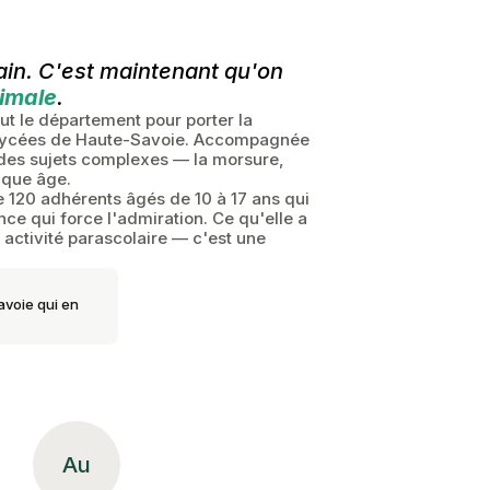
ain. C'est maintenant qu'on
nimale
.
out le département pour porter la
es lycées de Haute-Savoie. Accompagnée
 des sujets complexes — la morsure,
aque âge.
 120 adhérents âgés de 10 à 17 ans qui
ce qui force l'admiration. Ce qu'elle a
ctivité parascolaire — c'est une
avoie qui en
Au