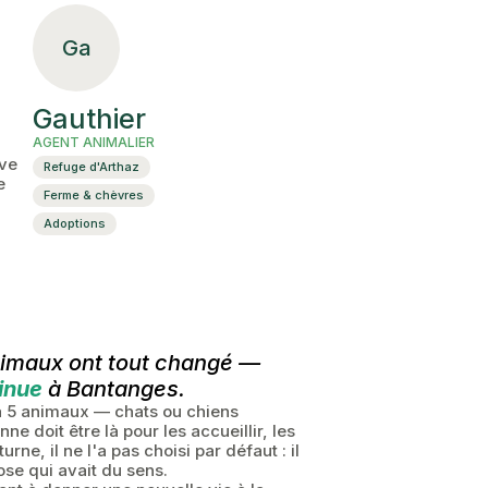
Ga
Gauthier
AGENT ANIMALIER
ive
Refuge d'Arthaz
e
Ferme & chèvres
Adoptions
animaux ont tout changé —
inue
à Bantanges.
 à 5 animaux — chats ou chiens
 doit être là pour les accueillir, les
rne, il ne l'a pas choisi par défaut : il
se qui avait du sens.