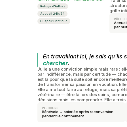
Il a ens
structur
Refuge d'Arthaz
grille i
Accueil 24h/24
RÔLE CL
L'Espoir Continue
Accueil
par nu
En travaillant ici, je sais qu'i
chercher
.
Julie a une conviction simple mais rare : el
par indifférence, mais par certitude — chaqu
est là pour que la suite soit encore meilleur
de transformer sa passion en vocation. El
Elle aime tout faire au refuge, mais sa préf
vétérinaire — être là lors des soins, compr
décisions mais les comprendre. Elle a trois
PARCOURS
Bénévole → salariée après reconversion
pendant le confinement