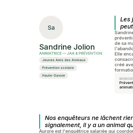
Les 
peut
Sa
Sandrine
préventi
de sa ma
Sandrine Jolion
l'abando
ANIMATRICE — JAA & PRÉVENTION
Elle enc
consacre
Jeunes Amis des Animaux
créé ave
Prévention scolaire
formatio
Haute-Savoie
MISSION
Prévent
animat
Nos enquêteurs ne lâchent rien
signalement, il y a un animal q
Aurore est l'enquêtrice salariée qui coord