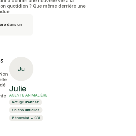
uant à donner une nouvelle vie à la
e son quotidien ? Que même derrière une
ndue.
ière dans un
es
Ju
 Non
elle
idé
Julie
nte
AGENTE ANIMALIÈRE
Refuge d'Arthaz
Chiens difficiles
Bénévolat → CDI