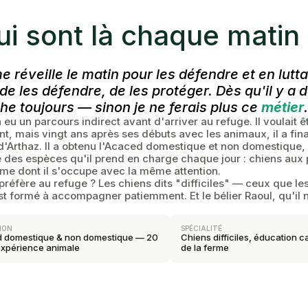
ui sont là chaque matin
e réveille le matin pour les défendre et en lutt
 de les défendre, de les protéger. Dès qu'il y a 
he toujours — sinon je ne ferais plus ce
métier
.
 eu un parcours indirect avant d'arriver au refuge. Il voulait êt
t, mais vingt ans après ses débuts avec les animaux, il a fi
 d'Arthaz. Il a obtenu l'Acaced domestique et non domestique, 
é des espèces qu'il prend en charge chaque jour : chiens aux
rme dont il s'occupe avec la même attention.
 préfère au refuge ? Les chiens dits "difficiles" — ceux que le
 formé à accompagner patiemment. Et le bélier Raoul, qu'il ne
ION
SPÉCIALITÉ
 domestique & non domestique — 20
Chiens difficiles, éducation 
expérience animale
de la ferme