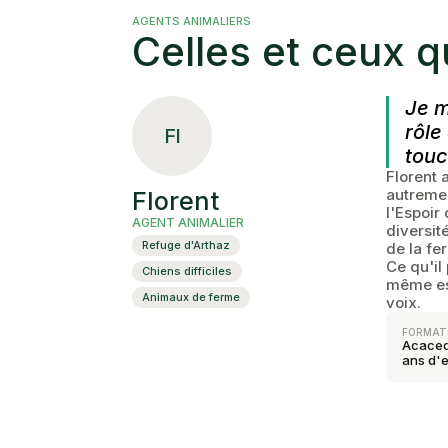
AGENTS ANIMALIERS
Celles et ceux q
Je m
rôle
Fl
touc
Florent a
autremen
Florent
l'Espoir
AGENT ANIMALIER
diversit
Refuge d'Arthaz
de la fe
Ce qu'il
Chiens difficiles
même est
Animaux de ferme
voix.
FORMAT
Acaced
ans d'