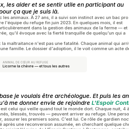
, les aider et se sentir utile en participant au
our ça que je suis là.
ec les animaux. À 27 ans, il a suivi son instinct avec un bac pro
e l'équipe du refuge fin juin 2023. En quelques mois, il est
rticulièrement dans la gestion des animaux de la ferme — et
ée, qu'il évoque avec la fierté tranquille de quelqu'un qui a
 la maltraitance n'est pas une fatalité. Chaque animal qui arr
 une famille. Le dossier d'adoption, il le voit comme un acte d
ANIMAL DE CŒUR AU REFUGE
Licorne la chèvre — et tous les autres
 base je voulais être archéologue. Et puis les 
u'à me donner envie de rejoindre
L'Espoir Cont
est celui qui veille quand tout le monde dort. Chaque nuit, 4
és, blessés, trouvés — peuvent arriver au refuge. Une personne
, assurer les premiers soins. C'est lui. Ce rôle de gardien noctu
vé après une reconversion assumée, en cherchant quelque cho