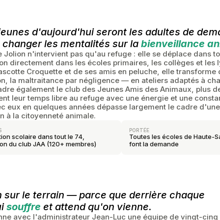
jeunes d'aujourd'hui seront les adultes de dem
 changer les mentalités sur la
bienveillance a
 Jolion n'intervient pas qu'au refuge : elle se déplace dans t
on directement dans les écoles primaires, les collèges et l
scotte Croquette et de ses amis en peluche, elle transforme
n, la maltraitance par négligence — en ateliers adaptés à ch
adre également le club des Jeunes Amis des Animaux, plus de
nt leur temps libre au refuge avec une énergie et une constan
c eux en quelques années dépasse largement le cadre d'une a
n à la citoyenneté animale.
S
PORTÉE
ion scolaire dans tout le 74,
Toutes les écoles de Haute-S
ion du club JAA (120+ membres)
font la demande
 sur le terrain — parce que derrière chaque
ui
souffre
et attend qu'on vienne.
onne avec l'administrateur Jean-Luc une équipe de vingt-cinq