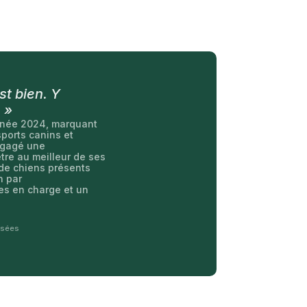
st bien. Y
 »
année 2024, marquant
sports canins et
ngagé une
tre au meilleur de ses
 de chiens présents
n par
es en charge et un
isées