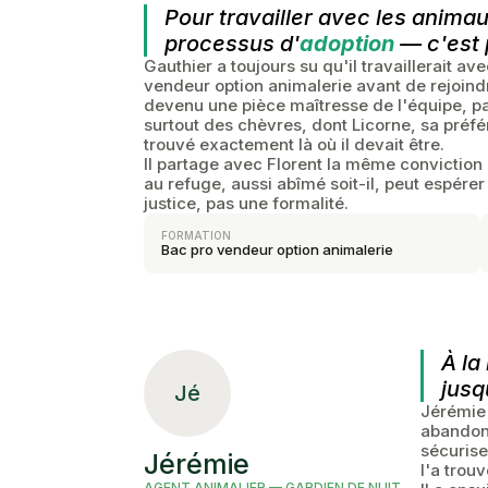
Pour travailler avec les animaux
processus d'
adoption
— c'est p
Gauthier a toujours su qu'il travaillerait av
vendeur option animalerie avant de rejoindr
devenu une pièce maîtresse de l'équipe, pa
surtout des chèvres, dont Licorne, sa préfér
trouvé exactement là où il devait être.
Il partage avec Florent la même conviction :
au refuge, aussi abîmé soit-il, peut espérer
justice, pas une formalité.
FORMATION
Bac pro vendeur option animalerie
À la
jusq
Jé
Jérémie 
abandonn
sécuriser
Jérémie
l'a trou
AGENT ANIMALIER — GARDIEN DE NUIT