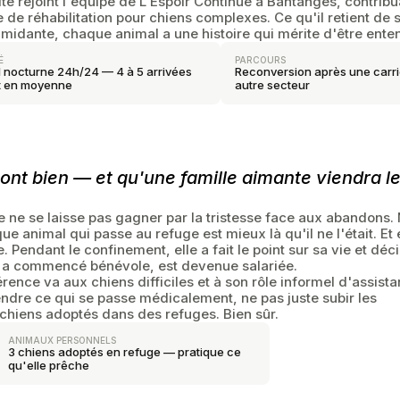
uite rejoint l'équipe de L'Espoir Continue à Bantanges, contrib
e de réhabilitation pour chiens complexes. Ce qu'il retient d
ntimidante, chaque animal a une histoire qui mérite d'être ente
É
PARCOURS
 nocturne 24h/24 — 4 à 5 arrivées
Reconversion après une carr
it en moyenne
autre secteur
ls sont bien — et qu'une famille aimante viendra l
le ne se laisse pas gagner par la tristesse face aux abandons.
e animal qui passe au refuge est mieux là qu'il ne l'était. Et 
e. Pendant le confinement, elle a fait le point sur sa vie et déc
le a commencé bénévole, est devenue salariée.
érence va aux chiens difficiles et à son rôle informel d'assista
endre ce qui se passe médicalement, ne pas juste subir les
 chiens adoptés dans des refuges. Bien sûr.
ANIMAUX PERSONNELS
3 chiens adoptés en refuge — pratique ce
qu'elle prêche