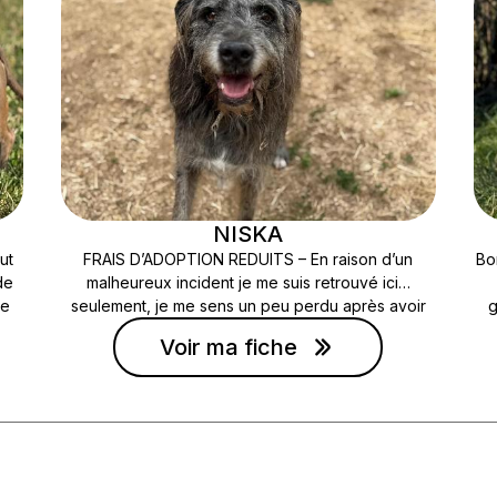
NISKA
ut
FRAIS D’ADOPTION REDUITS – En raison d’un
Bo
de
malheureux incident je me suis retrouvé ici…
re
seulement, je me sens un peu perdu après avoir
g
oin
quitté la chaleur d’un foyer. Je sais rester seul, et
Voir ma fiche
ux
calme, j’apprécie les autres chiens, juste que… j’ai
Je 
 les
de l’arthrose et ai dû subir 2 opérations (pattes
arrières) et donc parfois des douleurs. Je suis
Je
ADORABLE !
c
b