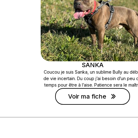
SANKA
Coucou je suis Sanka, un sublime Bully au déb
de vie incertain. Du coup j’ai besoin d’un peu 
temps pour être à l’aise. Patience sera le maît
mot pour une future adoption. Sanka aura bes
Voir ma fiche
d’être accompagné par quelqu’un d’habitué a
chiens, avec un cadre de vie adapté en évitant
jeunes enfants.