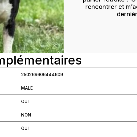
rencontrer et m
derniè
mplémentaires
250269606444609
MALE
OUI
NON
OUI