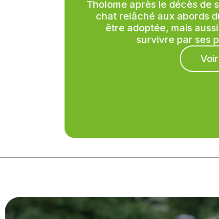
Tholome après le décès de sa 
chat relâché aux abords d
être adoptée, mais auss
survivre par ses 
Voir