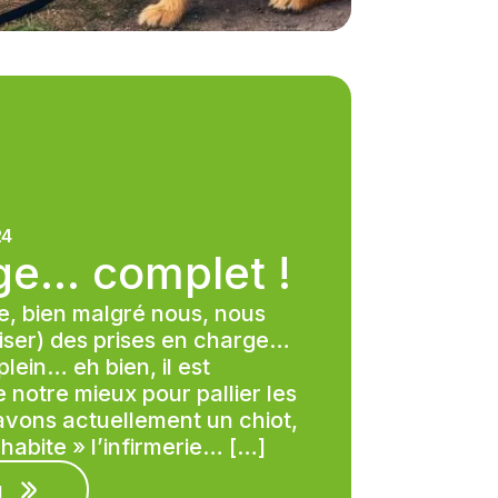
24
uge… complet !
ue, bien malgré nous, nous
iser) des prises en charge…
lein… eh bien, il est
 notre mieux pour pallier les
avons actuellement un chiot,
 habite » l’infirmerie… […]
u