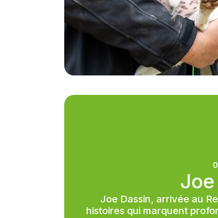
0
Joe
Joe Dassin, arrivée au Re
histoires qui marquent prof