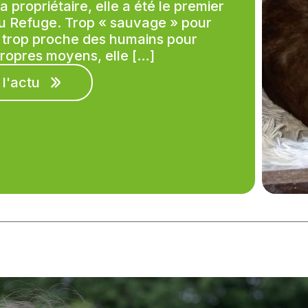
propriétaire, elle a été le premier
u Refuge. Trop « sauvage » pour
i trop proche des humains pour
propres moyens, elle […]
 l'actu