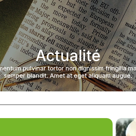
Actualité
mentum pulvinar tortor non dignissim fringilla ma
semper blandit. Amet at eget aliquam augue.