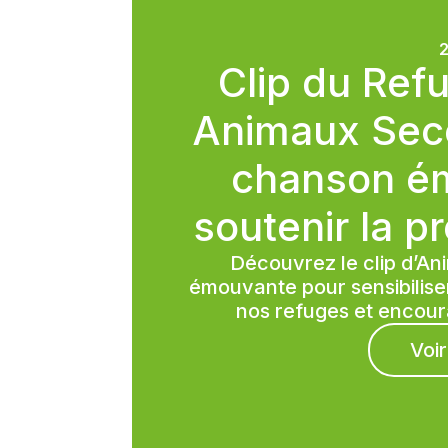
2
Clip du Refu
Animaux Seco
chanson é
soutenir la p
Découvrez le clip d’A
émouvante pour sensibiliser
nos refuges et encour
Voir