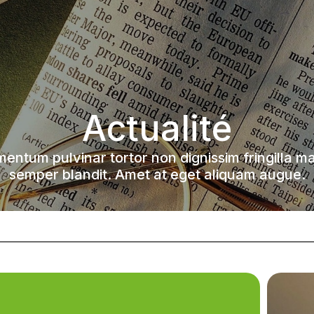
Actualité
mentum pulvinar tortor non dignissim fringilla ma
semper blandit. Amet at eget aliquam augue.