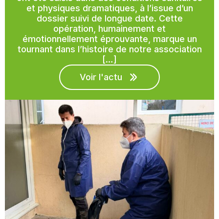
et physiques dramatiques, à l’issue d’un
dossier suivi de longue date. Cette
opération, humainement et
émotionnellement éprouvante, marque un
tournant dans l’histoire de notre association
[…]
Voir l'actu