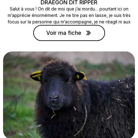
DRAEGON DIT RIPPER
Salut à vous ! On dit de moi que j’ai mordu… pourtant ici on
m’apprécie énormément. Je ne tire pas en laisse, je suis très
focus sur la personne qui m’accompagne, je ne réagit ni aux
chiens, ni aux chats… Bref, pas grand-chose à me reprocher, à
Voir ma fiche
part le fait que je sois parfois un peu brusque… donc… adoptez-
moiiiii !